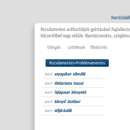
Rozsdamentes acéltartályok gyártásával foglalkozunk
hőcserélővel vagy néküle. Nyomásmentes, szögletes 
Rozsdamentes=Problémamentes
mert-
anyagában ellenálló
mert-
élettartama hosszú
mert-
fajlagosan könnyebb
mert-
könnyű tisztítani
mert-
időjárásálló